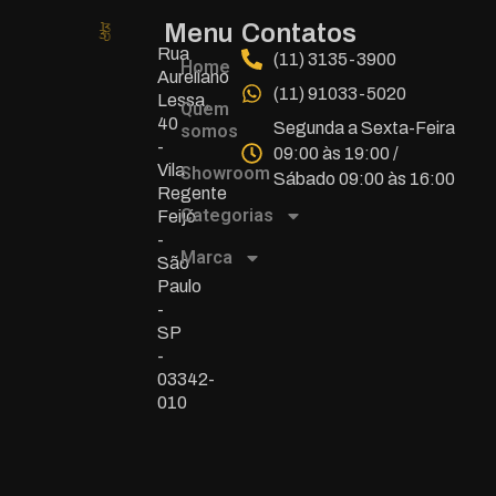
Menu
Contatos
Rua
(11) 3135-3900
Home
Aureliano
(11) 91033-5020
Lessa,
Quem
40
Segunda a Sexta-Feira
somos
-
09:00 às 19:00 /
Vila
Showroom
Sábado 09:00 às 16:00
Regente
Categorias
Feijó
-
Marca
São
Paulo
-
SP
-
03342-
010