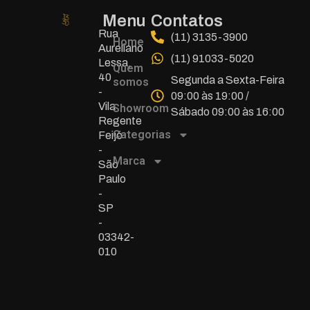
Menu
Contatos
Rua
(11) 3135-3900
Home
Aureliano
(11) 91033-5020
Lessa,
Quem
40
Segunda a Sexta-Feira
somos
-
09:00 às 19:00 /
Vila
Showroom
Sábado 09:00 às 16:00
Regente
Categorias
Feijó
-
Marca
São
Paulo
-
SP
-
03342-
010