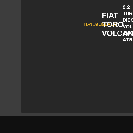
2.2
TUR
FIAT
DIE
TORO
FIAT
NOVOS
BLINDADO
VO
VOLCA
4W
AT9