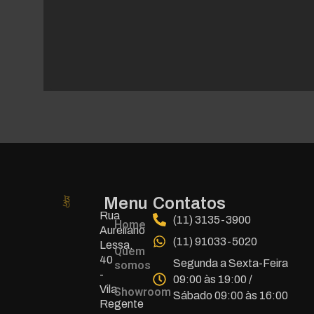
Menu
Contatos
Rua
(11) 3135-3900
Home
Aureliano
(11) 91033-5020
Lessa,
Quem
40
Segunda a Sexta-Feira
somos
-
09:00 às 19:00 /
Vila
Showroom
Sábado 09:00 às 16:00
Regente