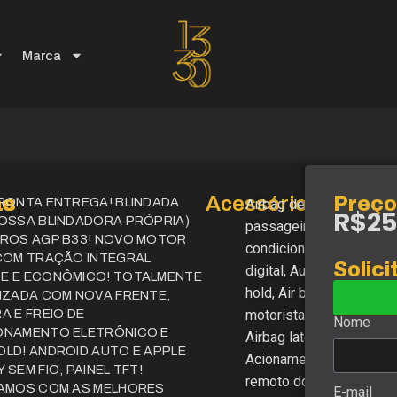
Marca
as
ão
Acessórios
Preço
PRONTA ENTREGA! BLINDADA
Airbag de
R$25
NOSSA BLINDADORA PRÓPRIA)
passageiro, Ar
DROS AGP B33! NOVO MOTOR
condicionado
 COM TRAÇÃO INTEGRAL
Solici
digital, Auto
o
E E ECONÔMICO! TOTALMENTE
hold, Air bag
IZADA COM NOVA FRENTE,
A E FREIO DE
motorista,
Nome
ONAMENTO ELETRÔNICO E
Airbag laterais,
LD! ANDROID AUTO E APPLE
Acionamento
 SEM FIO, PAINEL TFT!
remoto do
IAMOS COM AS MELHORES
E-mail