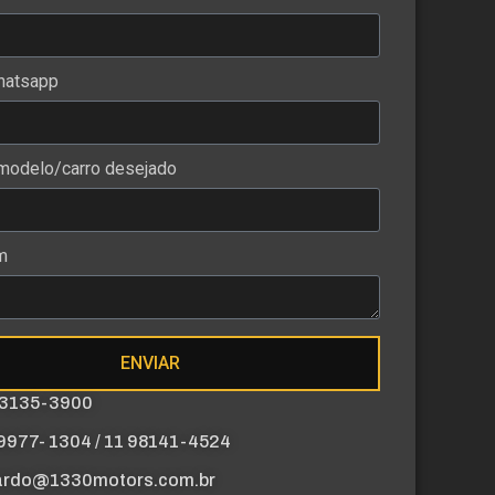
hatsapp
odelo/carro desejado
m
ENVIAR
 3135-3900
9977- 1304 / 11 98141-4524
ardo@1330motors.com.br