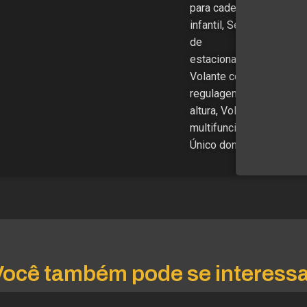
para cadeira
infantil, Sensor
de
estacionamento,
Volante com
regulagem de
altura, Volante
multifuncional,
Único dono
Você também pode se interessa