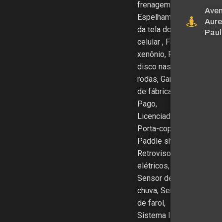
frenagem,
Aven
Espelhamento
Aure
da tela do
Paul
celular , Farol
xenônio, Freio a
disco nas 4
rodas, Garantia
de fábrica, IPVA
Pago,
Licenciado,
Porta-copos,
Paddle shift,
Retrovisor
elétricos,
Sensor de
chuva, Sensor
de farol,
Sistema Isofix