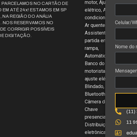
motor, Ajuste
E PARCELAMOS NO CARTÃO DE
elétrico, Ar
 EM ATÉ 24x! ESTAMOS EM SP
, NA REGIÃO DO ANÁLIA
condicionado ,
Celular/W
. NOS RESERVAMOS NO
Ar quente,
 DE CORRIGIR POSSÍVEIS
Assistente de
E DIGITAÇÃO.
partida em
Nome do m
rampa,
Automático,
Banco do
Mensage
motorista com
ajuste elétrico,
Blindado,
Bluetooth,
Câmera de ré,
Chave
(11)
presencial,
11 9
Distribuição
eletrônica de
edu